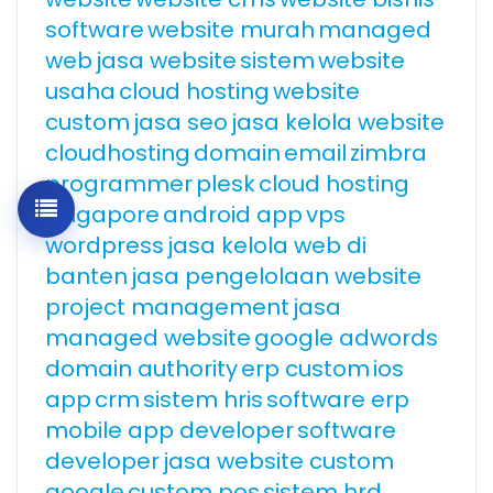
software
website murah
managed
web
jasa website
sistem
website
usaha
cloud hosting
website
custom
jasa seo
jasa kelola website
cloudhosting
domain
email
zimbra
programmer
plesk
cloud hosting
singapore
android app
vps
wordpress
jasa kelola web di
banten
jasa pengelolaan website
project management
jasa
managed website
google adwords
domain authority
erp custom
ios
app
crm
sistem hris
software erp
mobile app developer
software
developer
jasa website custom
google
custom pos
sistem hrd