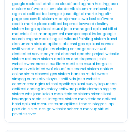
google
rapidssl
teknik seo
cloudflare
tagihan hosting
jasa
custom software
sistem akademik
sistem membership
agen ai
aplikasi ios
bengkel
jasa digital marketing
off-
page seo
xendit
sistem manajemen sewa kost
software
apotik
marketplace
aplikasi koperasi
keyword destiny
sistem kargo
aplikasi esurat
jasa managed aplikasi
bill of
materials
fleet management
mempercepat index google
search engine marketing
ssl wilcard
Pointing
sistem travel
dan umrah
siakad
aplikasi absensi gps
aplikasi bansos
swift
vendor it
digital marketing
on-page seo
virtual
dedicated server
payment channel
apache
project website
sistem restoran
sistem apotik
vs code
koperasi
jenis
website
wordpress cloudflare
audit seo
esurat
kargo
ssl
domain validated
waf cloudflare
cpanel
sistem antrian
online
simrs
absensi gps
sistem bansos
middleware
simpeg
cumulative layout shift
vds
jasa website
ecommerce
nginx
retensi
apotik
aplikasi survey kepuasan
aplikasi coding
inventory software
public domain registry
sistem wbs
jasa kelola marketplace
sistem rekonsiliasi
keuangan
rapid ssl
integrasi sistem marketplace
aplikasi
hotel
aplikasi menu restoran
aplikasi tender
integrasi api
ppid
da
cls
re-design website
schema markup
virtual
private server