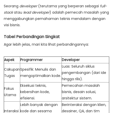
Seorang
developer
(terutama yang berperan sebagai
full-
stack
atau
lead developer
) adalah pemecah masalah yang
menggabungkan pemahaman teknis mendalam dengan
visi bisnis.
Tabel Perbandingan Singkat
Agar lebih jelas, mari kita lihat perbandingannya:
Aspek
Programmer
Developer
Luas: Seluruh siklus
Cakupan
Spesifik: Menulis dan
pengembangan (dari ide
Tugas
mengoptimalkan kode.
hingga rilis).
Eksekusi teknis,
Pemecahan masalah
Fokus
kebersihan kode,
bisnis, desain solusi,
Utama
efisiensi.
arsitektur sistem.
Lebih banyak dengan
Berinteraksi dengan klien,
Interaksi
kode dan sesama
desainer, QA, dan tim