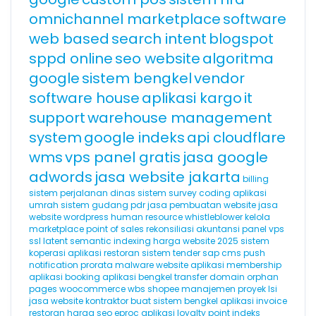
omnichannel marketplace
software
web based
search intent
blogspot
sppd online
seo website
algoritma
google
sistem bengkel
vendor
software house
aplikasi kargo
it
support
warehouse management
system
google indeks
api cloudflare
wms
vps panel gratis
jasa google
adwords
jasa website jakarta
billing
sistem perjalanan dinas
sistem survey
coding
aplikasi
umrah
sistem gudang
pdr
jasa pembuatan website
jasa
website wordpress
human resource
whistleblower
kelola
marketplace
point of sales
rekonsiliasi akuntansi
panel vps
ssl
latent semantic indexing
harga website 2025
sistem
koperasi
aplikasi restoran
sistem tender
sap
cms
push
notification
prorata
malware website
aplikasi membership
aplikasi booking
aplikasi bengkel
transfer domain
orphan
pages
woocommerce
wbs
shopee
manajemen proyek
lsi
jasa website kontraktor
buat sistem bengkel
aplikasi invoice
restoran
harga seo
eproc
aplikasi loyalty point
indeks