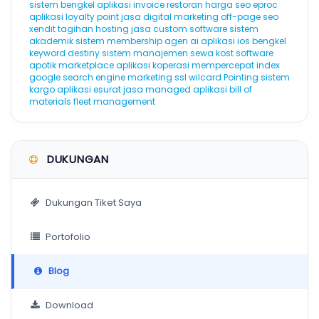
sistem bengkel
aplikasi invoice
restoran
harga seo
eproc
aplikasi loyalty point
jasa digital marketing
off-page seo
xendit
tagihan hosting
jasa custom software
sistem
akademik
sistem membership
agen ai
aplikasi ios
bengkel
keyword destiny
sistem manajemen sewa kost
software
apotik
marketplace
aplikasi koperasi
mempercepat index
google
search engine marketing
ssl wilcard
Pointing
sistem
kargo
aplikasi esurat
jasa managed aplikasi
bill of
materials
fleet management
DUKUNGAN
Dukungan Tiket Saya
Portofolio
Blog
Download