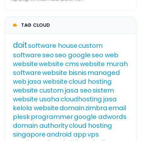
TAG CLOUD
doit
software house
custom
software
seo
seo google
seo web
website
website cms
website murah
software
website bisnis
managed
web
jasa website
cloud hosting
website custom
jasa seo
sistem
website usaha
cloudhosting
jasa
kelola website
domain
zimbra
email
plesk
programmer
google adwords
domain authority
cloud hosting
singapore
android app
vps