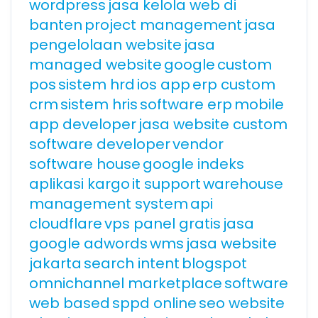
wordpress
jasa kelola web di
banten
project management
jasa
pengelolaan website
jasa
managed website
google
custom
pos
sistem hrd
ios app
erp custom
crm
sistem hris
software erp
mobile
app developer
jasa website custom
software developer
vendor
software house
google indeks
aplikasi kargo
it support
warehouse
management system
api
cloudflare
vps panel gratis
jasa
google adwords
wms
jasa website
jakarta
search intent
blogspot
omnichannel marketplace
software
web based
sppd online
seo website