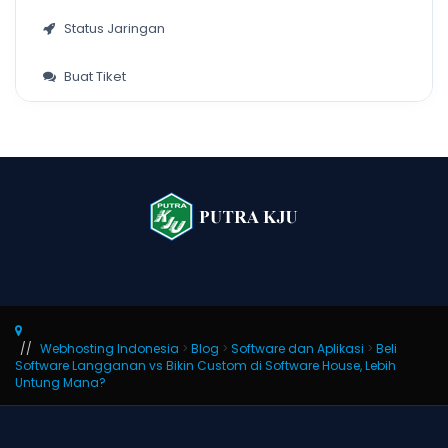
Status Jaringan
Buat Tiket
Webhosting Indonesia
>
Blog
>
Software dan Aplikasi
>
Beli
Software Langganan vs Bikin Custom di Software House, Lebih
Untung Mana?