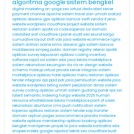
algoritma google
sistem bengkel
digital marketing
on-page seo
virtual dedicated server
payment channel
apache
sistem travel dan umrah
siakad
aplikasi absensi gps
aplikasi bansos
swift
vendor it
jenis
website
wordpress cloudflare
project website
sistem
restoran
sistem apotik
vs code
koperasi
ssl domain
validated
waf cloudflare
cpanel
audit seo
esurat
kargo
cumulative layout shift
vds
jasa website ecommerce
nginx
sistem antrian online
simrs
absensi gps
sistem bansos
middleware
simpeg
public domain registry
retensi
apotik
aplikasi survey kepuasan
aplikasi coding
inventory
software
rapid ssl
sistem wbs
jasa kelola marketplace
sistem rekonsiliasi keuangan
da
cls
re-design website
schema markup
virtual private server
integrasi sistem
marketplace
aplikasi hotel
aplikasi menu restoran
aplikasi
tender
integrasi api
ppid
pdr
jasa pembuatan website
jasa
website wordpress
billing
sistem perjalanan dinas
sistem
survey
coding
aplikasi umrah
sistem gudang
panel vps
ssl
latent semantic indexing
harga website 2025
human
resource
whistleblower
kelola marketplace
point of sales
rekonsiliasi akuntansi
cms
push notification
sistem
koperasi
aplikasi restoran
sistem tender
sap
transfer
domain
orphan pages
woocommerce
prorata
malware
website
aplikasi membership
aplikasi booking
aplikasi
bengkel
manajemen proyek
lsi
jasa website kontraktor
wbs
shopee
indeks google
rapidssl
teknik seo
cloudflare
buat