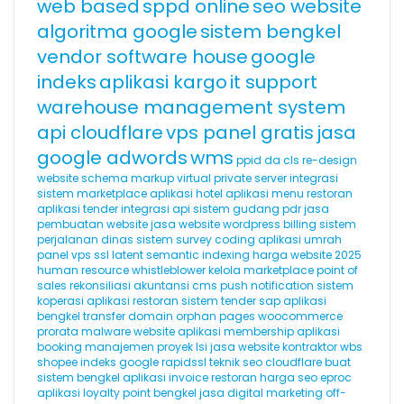
web based
sppd online
seo website
algoritma google
sistem bengkel
vendor software house
google
indeks
aplikasi kargo
it support
warehouse management system
api cloudflare
vps panel gratis
jasa
google adwords
wms
ppid
da
cls
re-design
website
schema markup
virtual private server
integrasi
sistem marketplace
aplikasi hotel
aplikasi menu restoran
aplikasi tender
integrasi api
sistem gudang
pdr
jasa
pembuatan website
jasa website wordpress
billing
sistem
perjalanan dinas
sistem survey
coding
aplikasi umrah
panel vps
ssl
latent semantic indexing
harga website 2025
human resource
whistleblower
kelola marketplace
point of
sales
rekonsiliasi akuntansi
cms
push notification
sistem
koperasi
aplikasi restoran
sistem tender
sap
aplikasi
bengkel
transfer domain
orphan pages
woocommerce
prorata
malware website
aplikasi membership
aplikasi
booking
manajemen proyek
lsi
jasa website kontraktor
wbs
shopee
indeks google
rapidssl
teknik seo
cloudflare
buat
sistem bengkel
aplikasi invoice
restoran
harga seo
eproc
aplikasi loyalty point
bengkel
jasa digital marketing
off-