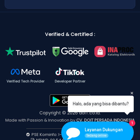
Verified & Certified :
Verified Tech Provider
Developer Partner
Halo, ada yang bisa dibantu?
Copyright © 2026 doIT.co.id.
Made with Passion & Innovation by
CV. DOIT PERSADA INDONESIA
1
Layanan Dukungan
PSE Kominfo: I-202512250233454686436
Sedang online