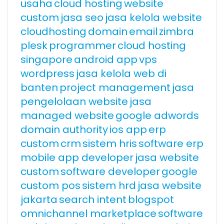
usaha
cloud hosting
website
custom
jasa seo
jasa kelola website
cloudhosting
domain
email
zimbra
plesk
programmer
cloud hosting
singapore
android app
vps
wordpress
jasa kelola web di
banten
project management
jasa
pengelolaan website
jasa
managed website
google adwords
domain authority
ios app
erp
custom
crm
sistem hris
software erp
mobile app developer
jasa website
custom
software developer
google
custom pos
sistem hrd
jasa website
jakarta
search intent
blogspot
omnichannel marketplace
software