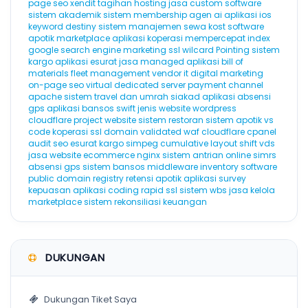
page seo
xendit
tagihan hosting
jasa custom software
sistem akademik
sistem membership
agen ai
aplikasi ios
keyword destiny
sistem manajemen sewa kost
software
apotik
marketplace
aplikasi koperasi
mempercepat index
google
search engine marketing
ssl wilcard
Pointing
sistem
kargo
aplikasi esurat
jasa managed aplikasi
bill of
materials
fleet management
vendor it
digital marketing
on-page seo
virtual dedicated server
payment channel
apache
sistem travel dan umrah
siakad
aplikasi absensi
gps
aplikasi bansos
swift
jenis website
wordpress
cloudflare
project website
sistem restoran
sistem apotik
vs
code
koperasi
ssl domain validated
waf cloudflare
cpanel
audit seo
esurat
kargo
simpeg
cumulative layout shift
vds
jasa website ecommerce
nginx
sistem antrian online
simrs
absensi gps
sistem bansos
middleware
inventory software
public domain registry
retensi
apotik
aplikasi survey
kepuasan
aplikasi coding
rapid ssl
sistem wbs
jasa kelola
marketplace
sistem rekonsiliasi keuangan
DUKUNGAN
Dukungan Tiket Saya