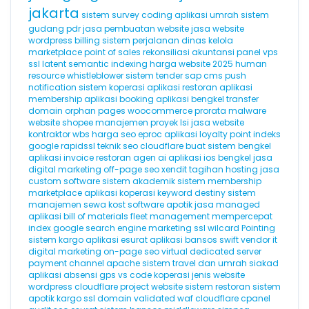
jakarta
sistem survey
coding
aplikasi umrah
sistem
gudang
pdr
jasa pembuatan website
jasa website
wordpress
billing
sistem perjalanan dinas
kelola
marketplace
point of sales
rekonsiliasi akuntansi
panel vps
ssl
latent semantic indexing
harga website 2025
human
resource
whistleblower
sistem tender
sap
cms
push
notification
sistem koperasi
aplikasi restoran
aplikasi
membership
aplikasi booking
aplikasi bengkel
transfer
domain
orphan pages
woocommerce
prorata
malware
website
shopee
manajemen proyek
lsi
jasa website
kontraktor
wbs
harga seo
eproc
aplikasi loyalty point
indeks
google
rapidssl
teknik seo
cloudflare
buat sistem bengkel
aplikasi invoice
restoran
agen ai
aplikasi ios
bengkel
jasa
digital marketing
off-page seo
xendit
tagihan hosting
jasa
custom software
sistem akademik
sistem membership
marketplace
aplikasi koperasi
keyword destiny
sistem
manajemen sewa kost
software apotik
jasa managed
aplikasi
bill of materials
fleet management
mempercepat
index google
search engine marketing
ssl wilcard
Pointing
sistem kargo
aplikasi esurat
aplikasi bansos
swift
vendor it
digital marketing
on-page seo
virtual dedicated server
payment channel
apache
sistem travel dan umrah
siakad
aplikasi absensi gps
vs code
koperasi
jenis website
wordpress cloudflare
project website
sistem restoran
sistem
apotik
kargo
ssl domain validated
waf cloudflare
cpanel