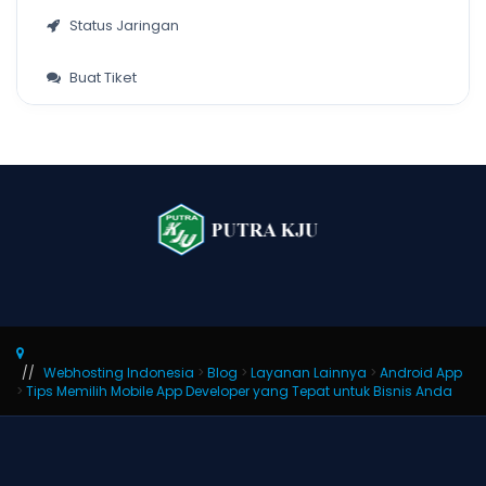
Status Jaringan
Buat Tiket
Webhosting Indonesia
>
Blog
>
Layanan Lainnya
>
Android App
>
Tips Memilih Mobile App Developer yang Tepat untuk Bisnis Anda