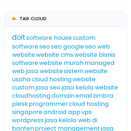
TAG CLOUD
doit
software house
custom
software
seo
seo google
seo web
website
website cms
website bisnis
software
website murah
managed
web
jasa website
sistem
website
usaha
cloud hosting
website
custom
jasa seo
jasa kelola website
cloudhosting
domain
email
zimbra
plesk
programmer
cloud hosting
singapore
android app
vps
wordpress
jasa kelola web di
banten
project management
jasa