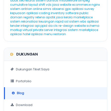
audit seo
esurat
sistem bansos
middleware
simpeg
cumulative layout shift
vds
jasa website ecommerce
nginx
sistem antrian online
simrs
absensi gps
aplikasi survey
kepuasan
aplikasi coding
inventory software
public
domain registry
retensi
apotik
jasa kelola marketplace
sistem rekonsiliasi keuangan
rapid ssl
sistem wbs
aplikasi
tender
integrasi api
ppid
da
cls
re-design website
schema
markup
virtual private server
integrasi sistem marketplace
aplikasi hotel
aplikasi menu restoran
DUKUNGAN
Dukungan Tiket Saya
Portofolio
Blog
Download