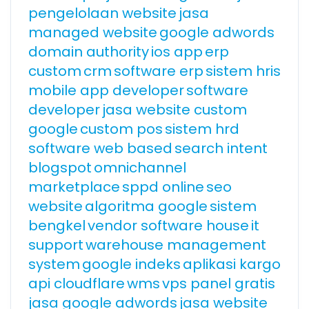
pengelolaan website
jasa
managed website
google adwords
domain authority
ios app
erp
custom
crm
software erp
sistem hris
mobile app developer
software
developer
jasa website custom
google
custom pos
sistem hrd
software web based
search intent
blogspot
omnichannel
marketplace
sppd online
seo
website
algoritma google
sistem
bengkel
vendor software house
it
support
warehouse management
system
google indeks
aplikasi kargo
api cloudflare
wms
vps panel gratis
jasa google adwords
jasa website