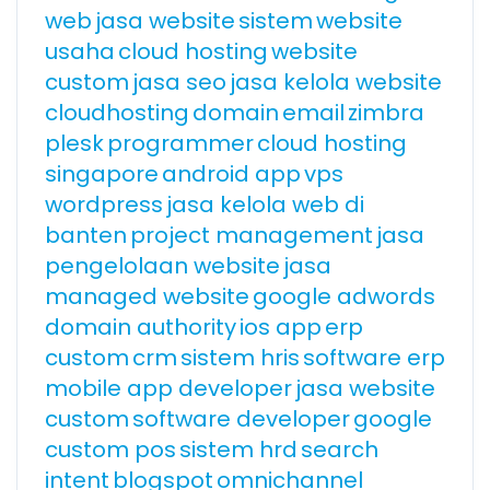
web
jasa website
sistem
website
usaha
cloud hosting
website
custom
jasa seo
jasa kelola website
cloudhosting
domain
email
zimbra
plesk
programmer
cloud hosting
singapore
android app
vps
wordpress
jasa kelola web di
banten
project management
jasa
pengelolaan website
jasa
managed website
google adwords
domain authority
ios app
erp
custom
crm
sistem hris
software erp
mobile app developer
jasa website
custom
software developer
google
custom pos
sistem hrd
search
intent
blogspot
omnichannel