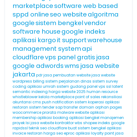
marketplace
software web based
sppd online
seo website
algoritma
google
sistem bengkel
vendor
software house
google indeks
aplikasi kargo
it support
warehouse
management system
api
cloudflare
vps panel gratis
jasa
google adwords
wms
jasa website
jakarta
pdr
jasa pembuatan website
jasa website
wordpress
billing
sistem perjalanan dinas
sistem survey
coding
aplikasi umrah
sistem gudang
panel vps
ssl
latent
semantic indexing
harga website 2025
human resource
whistleblower
kelola marketplace
point of sales
rekonsiliasi
akuntansi
cms
push notification
sistem koperasi
aplikasi
restoran
sistem tender
sap
transfer domain
orphan pages
woocommerce
prorata
malware website
aplikasi
membership
aplikasi booking
aplikasi bengkel
manajemen
proyek
lsi
jasa website kontraktor
wbs
shopee
indeks google
rapidssl
teknik seo
cloudflare
buat sistem bengkel
aplikasi
invoice
restoran
harga seo
eproc
aplikasi loyalty point
jasa