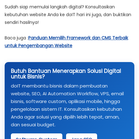
Sudah siap memulai langkah digital? Konsultasikan
kebutuhan website Anda ke doIT hari ini juga, dan buktikan
sendiri hasilnya!
Baca juga :
Panduan Memilih Framework dan CMS Terbaik
untuk Pengembangan Website
Butuh Bantuan Menerapkan Solusi Digital
untuk Bisnis?
doIT membantu bisnis dalam pembuatan
website, SEO, AI Automation Workflow, VPS, email
bisnis, software custom, aplikasi mobile, hingga
pengelolaan sistem IT. Konsultasikan kebutuhan
Anda agar solusi yang dipilih lebih tepat, aman,
dan sesuai budget.