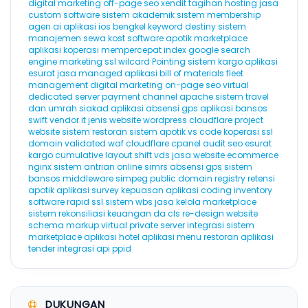
digital marketing
off-page seo
xendit
tagihan hosting
jasa
custom software
sistem akademik
sistem membership
agen ai
aplikasi ios
bengkel
keyword destiny
sistem
manajemen sewa kost
software apotik
marketplace
aplikasi koperasi
mempercepat index google
search
engine marketing
ssl wilcard
Pointing
sistem kargo
aplikasi
esurat
jasa managed aplikasi
bill of materials
fleet
management
digital marketing
on-page seo
virtual
dedicated server
payment channel
apache
sistem travel
dan umrah
siakad
aplikasi absensi gps
aplikasi bansos
swift
vendor it
jenis website
wordpress cloudflare
project
website
sistem restoran
sistem apotik
vs code
koperasi
ssl
domain validated
waf cloudflare
cpanel
audit seo
esurat
kargo
cumulative layout shift
vds
jasa website ecommerce
nginx
sistem antrian online
simrs
absensi gps
sistem
bansos
middleware
simpeg
public domain registry
retensi
apotik
aplikasi survey kepuasan
aplikasi coding
inventory
software
rapid ssl
sistem wbs
jasa kelola marketplace
sistem rekonsiliasi keuangan
da
cls
re-design website
schema markup
virtual private server
integrasi sistem
marketplace
aplikasi hotel
aplikasi menu restoran
aplikasi
tender
integrasi api
ppid
DUKUNGAN