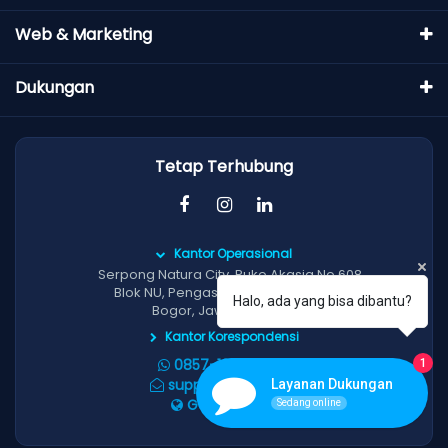
Web & Marketing
Dukungan
Tetap Terhubung
Kantor Operasional
Serpong Natura City, Ruko Akasia No.608,
Blok NU, Pengasinan, Gunung Sindur,
Halo, ada yang bisa dibantu?
Bogor, Jawa Barat 16340
Kantor Korespondensi
1
0857-1634-3824
support@doit.co.id
Layanan Dukungan
Google Maps
Sedang online