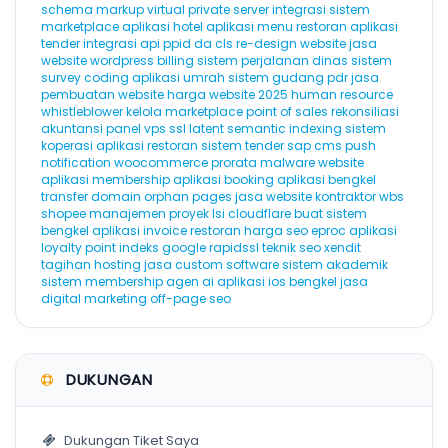
schema markup
virtual private server
integrasi sistem
marketplace
aplikasi hotel
aplikasi menu restoran
aplikasi
tender
integrasi api
ppid
da
cls
re-design website
jasa
website wordpress
billing
sistem perjalanan dinas
sistem
survey
coding
aplikasi umrah
sistem gudang
pdr
jasa
pembuatan website
harga website 2025
human resource
whistleblower
kelola marketplace
point of sales
rekonsiliasi
akuntansi
panel vps
ssl
latent semantic indexing
sistem
koperasi
aplikasi restoran
sistem tender
sap
cms
push
notification
woocommerce
prorata
malware website
aplikasi membership
aplikasi booking
aplikasi bengkel
transfer domain
orphan pages
jasa website kontraktor
wbs
shopee
manajemen proyek
lsi
cloudflare
buat sistem
bengkel
aplikasi invoice
restoran
harga seo
eproc
aplikasi
loyalty point
indeks google
rapidssl
teknik seo
xendit
tagihan hosting
jasa custom software
sistem akademik
sistem membership
agen ai
aplikasi ios
bengkel
jasa
digital marketing
off-page seo
DUKUNGAN
Dukungan Tiket Saya