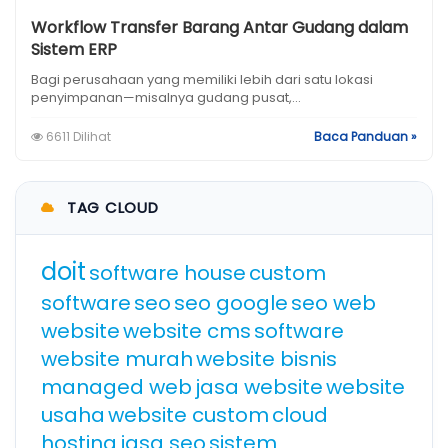
Workflow Transfer Barang Antar Gudang dalam
Sistem ERP
Bagi perusahaan yang memiliki lebih dari satu lokasi
penyimpanan—misalnya gudang pusat,...
6611 Dilihat
Baca Panduan »
TAG CLOUD
doit
software house
custom
software
seo
seo google
seo web
website
website cms
software
website murah
website bisnis
managed web
jasa website
website
usaha
website custom
cloud
hosting
jasa seo
sistem