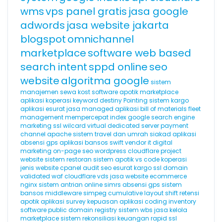
wms
vps panel gratis
jasa google
adwords
jasa website jakarta
blogspot
omnichannel
marketplace
software web based
search intent
sppd online
seo
website
algoritma google
sistem
manajemen sewa kost
software apotik
marketplace
aplikasi koperasi
keyword destiny
Pointing
sistem kargo
aplikasi esurat
jasa managed aplikasi
bill of materials
fleet
management
mempercepat index google
search engine
marketing
ssl wilcard
virtual dedicated server
payment
channel
apache
sistem travel dan umrah
siakad
aplikasi
absensi gps
aplikasi bansos
swift
vendor it
digital
marketing
on-page seo
wordpress cloudflare
project
website
sistem restoran
sistem apotik
vs code
koperasi
jenis website
cpanel
audit seo
esurat
kargo
ssl domain
validated
waf cloudflare
vds
jasa website ecommerce
nginx
sistem antrian online
simrs
absensi gps
sistem
bansos
middleware
simpeg
cumulative layout shift
retensi
apotik
aplikasi survey kepuasan
aplikasi coding
inventory
software
public domain registry
sistem wbs
jasa kelola
marketplace
sistem rekonsiliasi keuangan
rapid ssl