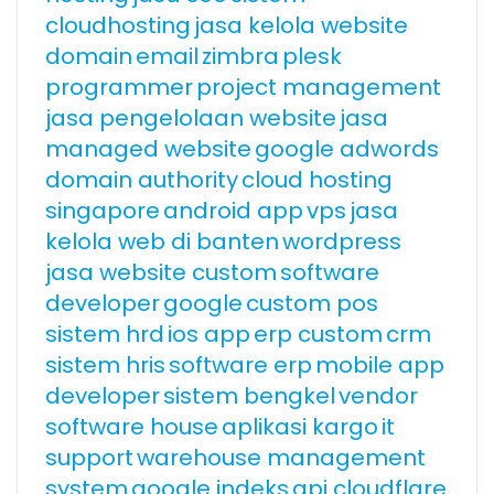
cloudhosting
jasa kelola website
domain
email
zimbra
plesk
programmer
project management
jasa pengelolaan website
jasa
managed website
google adwords
domain authority
cloud hosting
singapore
android app
vps
jasa
kelola web di banten
wordpress
jasa website custom
software
developer
google
custom pos
sistem hrd
ios app
erp custom
crm
sistem hris
software erp
mobile app
developer
sistem bengkel
vendor
software house
aplikasi kargo
it
support
warehouse management
system
google indeks
api cloudflare