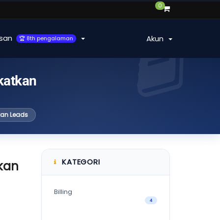
0
san
Akun
🏆 8th pengalaman
katkan
kan Leads
KATEGORI
kan
Billing
4