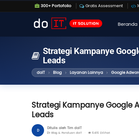
300+ Portofolio
Gratis Assessment
Beranda
Strategi Kampanye Googl
Leads
doIT
Blog
Layanan Lainnya
Google Adwor
Strategi Kampanye Google 
Leads
Ditulis oleh Tim doIT
D
Blog & Panduan doIT ·
6416 Dilihat