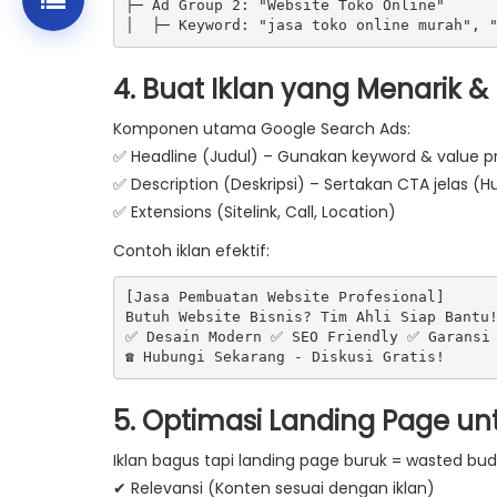
├─ Ad Group 2: "Website Toko Online"  

4. Buat Iklan yang Menarik &
Komponen utama Google Search Ads:
✅
Headline (Judul)
– Gunakan keyword & value pr
✅
Description (Deskripsi)
– Sertakan CTA jelas (
✅
Extensions
(Sitelink, Call, Location)
Contoh iklan efektif:
[Jasa Pembuatan Website Profesional]  

Butuh Website Bisnis? Tim Ahli Siap Bantu!
✅ Desain Modern ✅ SEO Friendly ✅ Garansi 
5. Optimasi Landing Page un
Iklan bagus tapi landing page buruk = wasted bud
✔
Relevansi
(Konten sesuai dengan iklan)