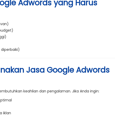
gle Adwords yang Harus
levan)
udget)
ggi)
diperbaiki)
unakan Jasa Google Adwords
mbutuhkan keahlian dan pengalaman. Jika Anda ingin:
optimal
 iklan