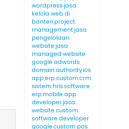
wordpress
jasa
kelola web di
banten
project
management
jasa
pengelolaan
website
jasa
managed website
google adwords
domain authority
ios
app
erp custom
crm
sistem hris
software
erp
mobile app
developer
jasa
website custom
software developer
google
custom pos