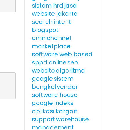
sistem hrd
jasa
website jakarta
search intent
blogspot
omnichannel
marketplace
software web based
sppd online
seo
website
algoritma
google
sistem
bengkel
vendor
software house
google indeks
aplikasi kargo
it
support
warehouse
management