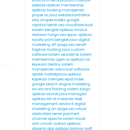
woocommerce
prorata
malware
website
aplikasi membership
aplikasi booking
manajemen
proyek
lsi
jasa website kontraktor
wbs
shopee
indeks google
rapidssl
teknik seo
cloudflare
buat
sistem bengkel
aplikasi invoice
restoran
harga seo
eproc
aplikasi
loyalty point
bengkel
jasa digital
marketing
off-page seo
xendit
tagihan hosting
jasa custom
software
sistem akademik
sistem
membership
agen ai
aplikasi ios
keyword destiny
sistem
manajemen sewa kost
software
apotik
marketplace
aplikasi
koperasi
mempercepat index
google
search engine marketing
ssl wilcard
Pointing
sistem kargo
aplikasi esurat
jasa managed
aplikasi
bill of materials
fleet
management
vendor it
digital
marketing
on-page seo
virtual
dedicated server
payment
channel
apache
sistem travel
dan umrah
siakad
aplikasi
absensi gps
aplikasi bansos
swift