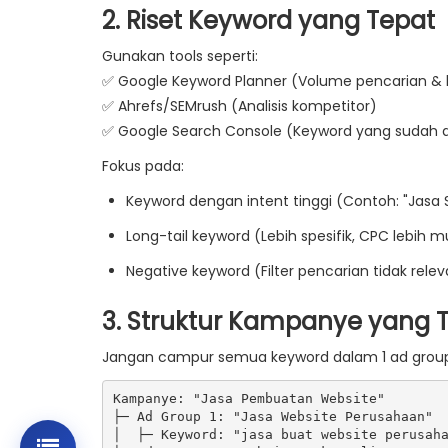
2. Riset Keyword yang Tepat
Gunakan tools seperti:
✅
Google Keyword Planner
(Volume pencarian & 
✅
Ahrefs/SEMrush
(Analisis kompetitor)
✅
Google Search Console
(Keyword yang sudah da
Fokus pada:
Keyword dengan intent tinggi
(Contoh: "Jasa S
Long-tail keyword
(Lebih spesifik, CPC lebih 
Negative keyword
(Filter pencarian tidak rele
3. Struktur Kampanye yang T
Jangan campur semua keyword dalam 1 ad group!
Kampanye: "Jasa Pembuatan Website"  

├─ Ad Group 1: "Jasa Website Perusahaan"  
│  ├─ Keyword: "jasa buat website perusaha