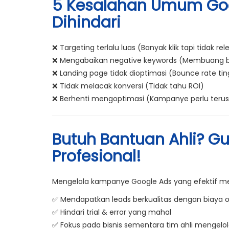
5 Kesalahan Umum Goo
Dihindari
❌
Targeting terlalu luas
(Banyak klik tapi tidak re
❌
Mengabaikan negative keywords
(Membuang b
❌
Landing page tidak dioptimasi
(Bounce rate tin
❌
Tidak melacak konversi
(Tidak tahu ROI)
❌
Berhenti mengoptimasi
(Kampanye perlu terus 
Butuh Bantuan Ahli? G
Profesional!
Mengelola kampanye Google Ads yang efektif me
✅
Mendapatkan leads berkualitas dengan biaya 
✅
Hindari trial & error yang mahal
✅
Fokus pada bisnis sementara tim ahli mengelola