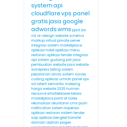
system
api
cloudflare
vps panel
gratis
jasa google
adwords
wms
ppid
da
cls
re-design website
schema
markup
virtual private server
integrasi sistem marketplace
aplikasi hotel
aplikasi menu
restoran
aplikasi tender
integrasi
api
sistem gudang
pdr
jasa
pembuatan website
jasa website
wordpress
billing
sistem
perjalanan dinas
sistem survey
coding
aplikasi umrah
panel vps
ssl
latent semantic indexing
harga website 2025
human
resource
whistleblower
kelola
marketplace
point of sales
rekonsiliasi akuntansi
cms
push
notification
sistem koperasi
aplikasi restoran
sistem tender
sap
aplikasi bengkel
transfer
domain
orphan pages