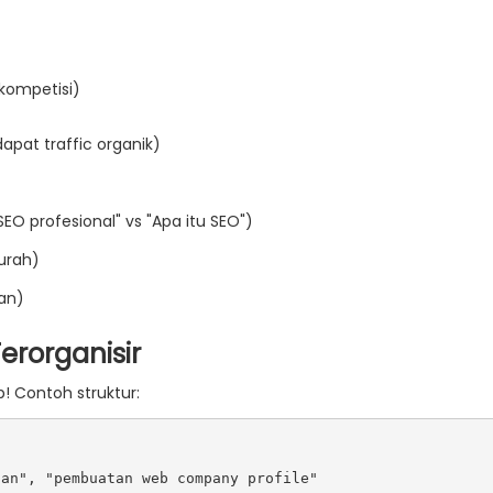
kompetisi)
pat traffic organik)
EO profesional" vs "Apa itu SEO")
murah)
van)
erorganisir
 Contoh struktur:


an", "pembuatan web company profile"  
