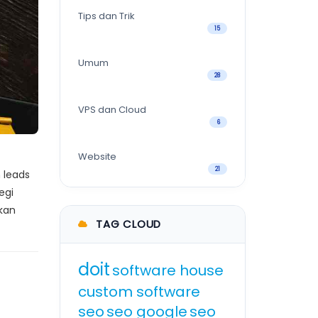
Tips dan Trik
15
Umum
28
VPS dan Cloud
6
Website
21
 leads
egi
kan
TAG CLOUD
doit
software house
custom software
seo
seo google
seo