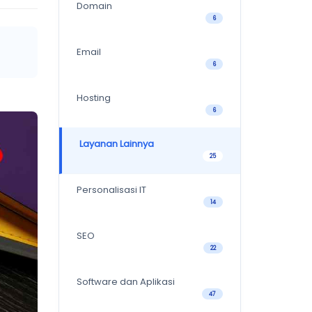
Domain
6
Email
6
Hosting
6
Layanan Lainnya
25
Personalisasi IT
14
SEO
22
Software dan Aplikasi
47