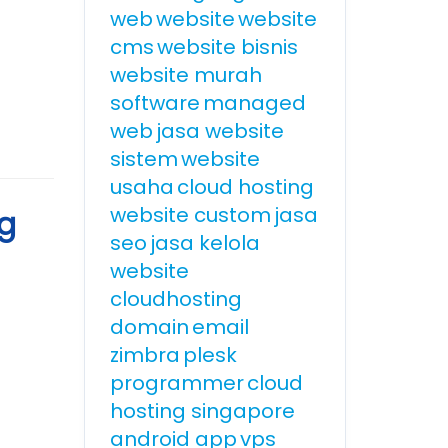
web
website
website
cms
website bisnis
website murah
software
managed
web
jasa website
sistem
website
usaha
cloud hosting
website custom
jasa
g
seo
jasa kelola
website
cloudhosting
domain
email
zimbra
plesk
programmer
cloud
hosting singapore
android app
vps