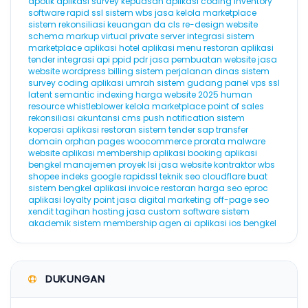
apotik
aplikasi survey kepuasan
aplikasi coding
inventory
software
rapid ssl
sistem wbs
jasa kelola marketplace
sistem rekonsiliasi keuangan
da
cls
re-design website
schema markup
virtual private server
integrasi sistem
marketplace
aplikasi hotel
aplikasi menu restoran
aplikasi
tender
integrasi api
ppid
pdr
jasa pembuatan website
jasa
website wordpress
billing
sistem perjalanan dinas
sistem
survey
coding
aplikasi umrah
sistem gudang
panel vps
ssl
latent semantic indexing
harga website 2025
human
resource
whistleblower
kelola marketplace
point of sales
rekonsiliasi akuntansi
cms
push notification
sistem
koperasi
aplikasi restoran
sistem tender
sap
transfer
domain
orphan pages
woocommerce
prorata
malware
website
aplikasi membership
aplikasi booking
aplikasi
bengkel
manajemen proyek
lsi
jasa website kontraktor
wbs
shopee
indeks google
rapidssl
teknik seo
cloudflare
buat
sistem bengkel
aplikasi invoice
restoran
harga seo
eproc
aplikasi loyalty point
jasa digital marketing
off-page seo
xendit
tagihan hosting
jasa custom software
sistem
akademik
sistem membership
agen ai
aplikasi ios
bengkel
DUKUNGAN