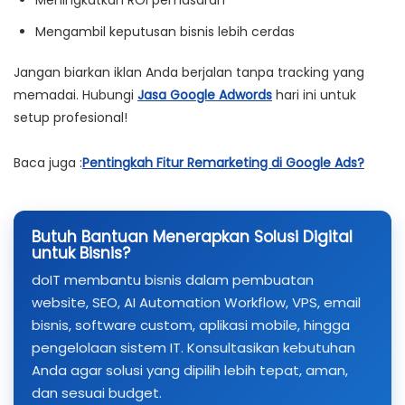
Meningkatkan ROI pemasaran
Mengambil keputusan bisnis lebih cerdas
Jangan biarkan iklan Anda berjalan tanpa tracking yang
memadai. Hubungi
Jasa Google Adwords
hari ini untuk
setup profesional!
Baca juga :
Pentingkah Fitur Remarketing di Google Ads?
Butuh Bantuan Menerapkan Solusi Digital
untuk Bisnis?
doIT membantu bisnis dalam pembuatan
website, SEO, AI Automation Workflow, VPS, email
bisnis, software custom, aplikasi mobile, hingga
pengelolaan sistem IT. Konsultasikan kebutuhan
Anda agar solusi yang dipilih lebih tepat, aman,
dan sesuai budget.