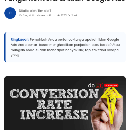
Ditulis oleh Tim doIT
D
Blog & Panduan doIT ·
2223 Dilihat
Ringkasan:
Pernahkah Anda bertanya-tanya apakah iklan Google
Ads Anda benar-benar menghasilkan penjualan atau leads? Atau
mungkin Anda sudah mendapat banyak klik, tapi tak tahu berapa
yang...