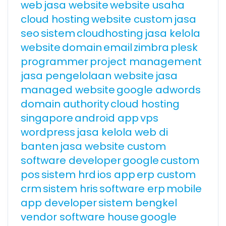
web
jasa website
website usaha
cloud hosting
website custom
jasa
seo
sistem
cloudhosting
jasa kelola
website
domain
email
zimbra
plesk
programmer
project management
jasa pengelolaan website
jasa
managed website
google adwords
domain authority
cloud hosting
singapore
android app
vps
wordpress
jasa kelola web di
banten
jasa website custom
software developer
google
custom
pos
sistem hrd
ios app
erp custom
crm
sistem hris
software erp
mobile
app developer
sistem bengkel
vendor software house
google