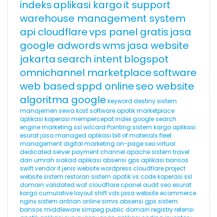
indeks
aplikasi kargo
it support
warehouse management system
api cloudflare
vps panel gratis
jasa
google adwords
wms
jasa website
jakarta
search intent
blogspot
omnichannel marketplace
software
web based
sppd online
seo website
algoritma google
keyword destiny
sistem
manajemen sewa kost
software apotik
marketplace
aplikasi koperasi
mempercepat index google
search
engine marketing
ssl wilcard
Pointing
sistem kargo
aplikasi
esurat
jasa managed aplikasi
bill of materials
fleet
management
digital marketing
on-page seo
virtual
dedicated server
payment channel
apache
sistem travel
dan umrah
siakad
aplikasi absensi gps
aplikasi bansos
swift
vendor it
jenis website
wordpress cloudflare
project
website
sistem restoran
sistem apotik
vs code
koperasi
ssl
domain validated
waf cloudflare
cpanel
audit seo
esurat
kargo
cumulative layout shift
vds
jasa website ecommerce
nginx
sistem antrian online
simrs
absensi gps
sistem
bansos
middleware
simpeg
public domain registry
retensi