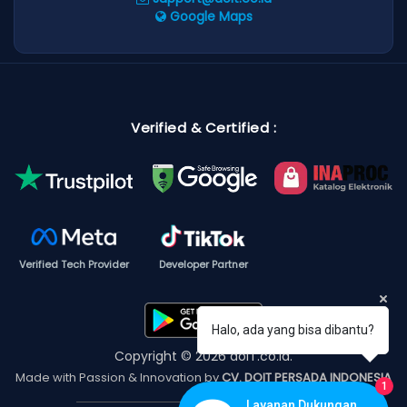
Google Maps
Verified & Certified :
Verified Tech Provider
Developer Partner
Halo, ada yang bisa dibantu?
Copyright © 2026 doIT.co.id.
Made with Passion & Innovation by
CV. DOIT PERSADA INDONESIA
1
Layanan Dukungan