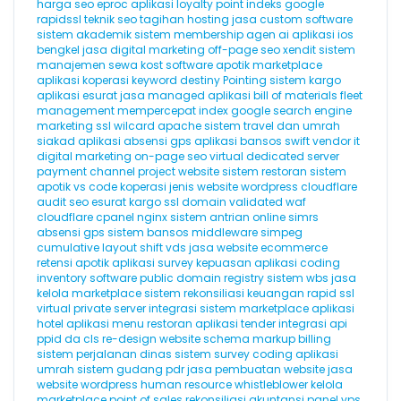
harga seo
eproc
aplikasi loyalty point
indeks google
rapidssl
teknik seo
tagihan hosting
jasa custom software
sistem akademik
sistem membership
agen ai
aplikasi ios
bengkel
jasa digital marketing
off-page seo
xendit
sistem
manajemen sewa kost
software apotik
marketplace
aplikasi koperasi
keyword destiny
Pointing
sistem kargo
aplikasi esurat
jasa managed aplikasi
bill of materials
fleet
management
mempercepat index google
search engine
marketing
ssl wilcard
apache
sistem travel dan umrah
siakad
aplikasi absensi gps
aplikasi bansos
swift
vendor it
digital marketing
on-page seo
virtual dedicated server
payment channel
project website
sistem restoran
sistem
apotik
vs code
koperasi
jenis website
wordpress cloudflare
audit seo
esurat
kargo
ssl domain validated
waf
cloudflare
cpanel
nginx
sistem antrian online
simrs
absensi gps
sistem bansos
middleware
simpeg
cumulative layout shift
vds
jasa website ecommerce
retensi
apotik
aplikasi survey kepuasan
aplikasi coding
inventory software
public domain registry
sistem wbs
jasa
kelola marketplace
sistem rekonsiliasi keuangan
rapid ssl
virtual private server
integrasi sistem marketplace
aplikasi
hotel
aplikasi menu restoran
aplikasi tender
integrasi api
ppid
da
cls
re-design website
schema markup
billing
sistem perjalanan dinas
sistem survey
coding
aplikasi
umrah
sistem gudang
pdr
jasa pembuatan website
jasa
website wordpress
human resource
whistleblower
kelola
marketplace
point of sales
rekonsiliasi akuntansi
panel vps