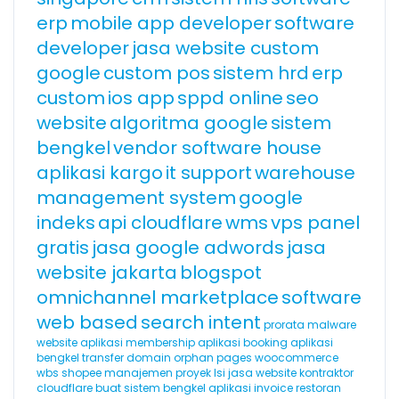
erp
mobile app developer
software
developer
jasa website custom
google
custom pos
sistem hrd
erp
custom
ios app
sppd online
seo
website
algoritma google
sistem
bengkel
vendor software house
aplikasi kargo
it support
warehouse
management system
google
indeks
api cloudflare
wms
vps panel
gratis
jasa google adwords
jasa
website jakarta
blogspot
omnichannel marketplace
software
web based
search intent
prorata
malware
website
aplikasi membership
aplikasi booking
aplikasi
bengkel
transfer domain
orphan pages
woocommerce
wbs
shopee
manajemen proyek
lsi
jasa website kontraktor
cloudflare
buat sistem bengkel
aplikasi invoice
restoran