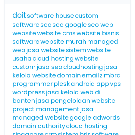
doit
software house
custom
software
seo
seo google
seo web
website
website cms
website bisnis
software
website murah
managed
web
jasa website
sistem
website
usaha
cloud hosting
website
custom
jasa seo
cloudhosting
jasa
kelola website
domain
email
zimbra
programmer
plesk
android app
vps
wordpress
jasa kelola web di
banten
jasa pengelolaan website
project management
jasa
managed website
google adwords
domain authority
cloud hosting
singapore
crm
sistem hris
software