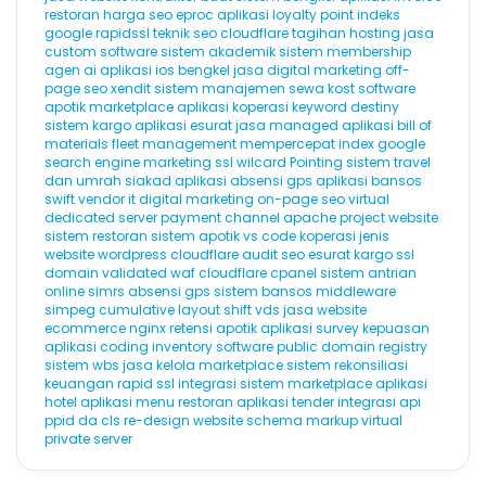
restoran
harga seo
eproc
aplikasi loyalty point
indeks
google
rapidssl
teknik seo
cloudflare
tagihan hosting
jasa
custom software
sistem akademik
sistem membership
agen ai
aplikasi ios
bengkel
jasa digital marketing
off-
page seo
xendit
sistem manajemen sewa kost
software
apotik
marketplace
aplikasi koperasi
keyword destiny
sistem kargo
aplikasi esurat
jasa managed aplikasi
bill of
materials
fleet management
mempercepat index google
search engine marketing
ssl wilcard
Pointing
sistem travel
dan umrah
siakad
aplikasi absensi gps
aplikasi bansos
swift
vendor it
digital marketing
on-page seo
virtual
dedicated server
payment channel
apache
project website
sistem restoran
sistem apotik
vs code
koperasi
jenis
website
wordpress cloudflare
audit seo
esurat
kargo
ssl
domain validated
waf cloudflare
cpanel
sistem antrian
online
simrs
absensi gps
sistem bansos
middleware
simpeg
cumulative layout shift
vds
jasa website
ecommerce
nginx
retensi
apotik
aplikasi survey kepuasan
aplikasi coding
inventory software
public domain registry
sistem wbs
jasa kelola marketplace
sistem rekonsiliasi
keuangan
rapid ssl
integrasi sistem marketplace
aplikasi
hotel
aplikasi menu restoran
aplikasi tender
integrasi api
ppid
da
cls
re-design website
schema markup
virtual
private server