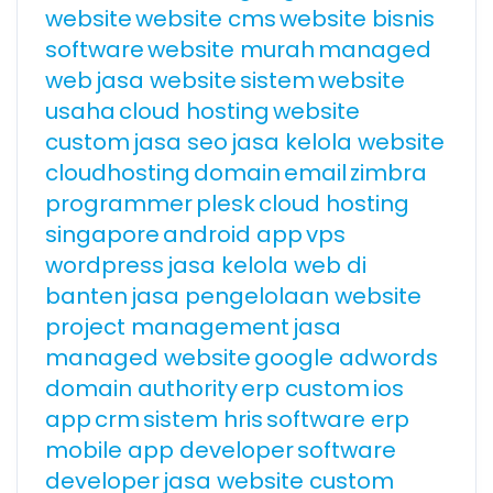
website
website cms
website bisnis
software
website murah
managed
web
jasa website
sistem
website
usaha
cloud hosting
website
custom
jasa seo
jasa kelola website
cloudhosting
domain
email
zimbra
programmer
plesk
cloud hosting
singapore
android app
vps
wordpress
jasa kelola web di
banten
jasa pengelolaan website
project management
jasa
managed website
google adwords
domain authority
erp custom
ios
app
crm
sistem hris
software erp
mobile app developer
software
developer
jasa website custom