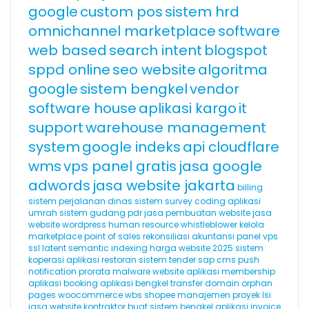
google
custom pos
sistem hrd
omnichannel marketplace
software
web based
search intent
blogspot
sppd online
seo website
algoritma
google
sistem bengkel
vendor
software house
aplikasi kargo
it
support
warehouse management
system
google indeks
api cloudflare
wms
vps panel gratis
jasa google
adwords
jasa website jakarta
billing
sistem perjalanan dinas
sistem survey
coding
aplikasi
umrah
sistem gudang
pdr
jasa pembuatan website
jasa
website wordpress
human resource
whistleblower
kelola
marketplace
point of sales
rekonsiliasi akuntansi
panel vps
ssl
latent semantic indexing
harga website 2025
sistem
koperasi
aplikasi restoran
sistem tender
sap
cms
push
notification
prorata
malware website
aplikasi membership
aplikasi booking
aplikasi bengkel
transfer domain
orphan
pages
woocommerce
wbs
shopee
manajemen proyek
lsi
jasa website kontraktor
buat sistem bengkel
aplikasi invoice