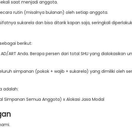
ekali saat menjadi anggota.
ecara rutin (misalnya bulanan) oleh setiap anggota.
fatnya sukarela dan bisa ditarik kapan saja, seringkali diperlaku
ebagai berikut:
di AD/ART Anda. Berapa persen dari total SHU yang dialokasikan u
eluruh simpanan (pokok + wajib + sukarela) yang dimiliki oleh
se
a adalah:
al Simpanan Semua Anggota) x Alokasi Jasa Modal
gan
hami.