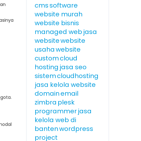
cms
software
dan
website murah
asinya
website bisnis
managed web
jasa
website
website
usaha
website
custom
cloud
hosting
jasa seo
sistem
cloudhosting
jasa kelola website
domain
email
gota.
zimbra
plesk
programmer
jasa
kelola web di
modal
banten
wordpress
project