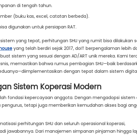
mpanan di tengah tahun.
ber (buku kas, excel, catatan berbeda).
sa digunakan untuk persiapan RAT.
n sistem yang tepat, perhitungan SHU yang rumit bisa dilakukan 
 house
yang telah berdiri sejak 2017,
doIT
berpengalaman lebih da
at sistem yang sesuai dengan AD/ART unik mereka. Kami terd
i bisnis, memastikan bahwa rumus pembagian SHU—baik berdasar
keduanya—diimplementasikan dengan tepat dalam sistem digita
an Sistem Koperasi Modern
lah fondasi kepercayaan anggota. Dengan mengadopsi sistem di
pengurus, tetapi juga memberikan kemudahan akses bagi ang
tisasi perhitungan SHU dan seluruh operasional koperasi,
adi jawabannya. Dari manajemen simpanan pinjaman hingga l