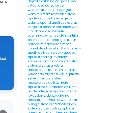
tom,
digital marketing
on-page seo
virtual dedicated server
wordpress cloudflare
project
website
sistem restoran
sistem
apotik
vs code
koperasi
jenis
website
cpanel
audit seo
esurat
kargo
ssl domain validated
waf
cloudflare
jasa website
ecommerce
nginx
sistem antrian
online
simrs
absensi gps
sistem
bansos
middleware
simpeg
cumulative layout shift
vds
retensi
apotik
aplikasi survey kepuasan
aplikasi coding
inventory
lusi
software
public domain registry
sistem wbs
jasa kelola
marketplace
sistem rekonsiliasi
keuangan
rapid ssl
virtual private
server
integrasi sistem
marketplace
aplikasi hotel
aplikasi menu restoran
aplikasi
tender
integrasi api
ppid
da
cls
re-design website
schema
markup
jasa website wordpress
billing
sistem perjalanan dinas
sistem survey
coding
aplikasi
umrah
sistem gudang
pdr
jasa