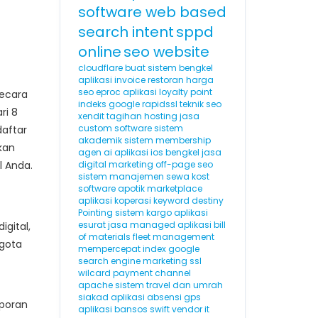
software web based
search intent
sppd
online
seo website
cloudflare
buat sistem bengkel
aplikasi invoice
restoran
harga
seo
eproc
aplikasi loyalty point
secara
indeks google
rapidssl
teknik seo
ri 8
xendit
tagihan hosting
jasa
custom software
sistem
aftar
akademik
sistem membership
kan
agen ai
aplikasi ios
bengkel
jasa
l Anda.
digital marketing
off-page seo
sistem manajemen sewa kost
software apotik
marketplace
aplikasi koperasi
keyword destiny
Pointing
sistem kargo
aplikasi
esurat
jasa managed aplikasi
bill
gital,
of materials
fleet management
gota
mempercepat index google
search engine marketing
ssl
wilcard
payment channel
apache
sistem travel dan umrah
siakad
aplikasi absensi gps
aporan
aplikasi bansos
swift
vendor it