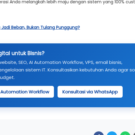
erasi Anda melangkah lebih maju dengan sistem yang 100% cus
g Jadi Beban, Bukan Tulang Punggung?
tal untuk Bisnis?
ite, SEO, AI Automation Workflow, VPS, email bisnis,
engelolaan sistem IT. Konsultasikan kebutuhan Anda agar so
budget.
I Automation Workflow
Konsultasi via WhatsApp