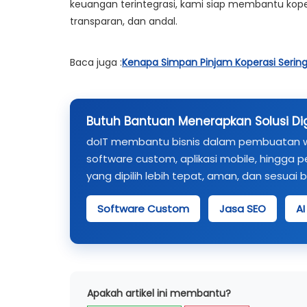
keuangan terintegrasi, kami siap membantu kop
transparan, dan andal.
Baca juga :
Kenapa Simpan Pinjam Koperasi Serin
Butuh Bantuan Menerapkan Solusi Digi
doIT membantu bisnis dalam pembuatan webs
software custom, aplikasi mobile, hingga p
yang dipilih lebih tepat, aman, dan sesuai 
Software Custom
Jasa SEO
A
Apakah artikel ini membantu?