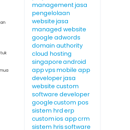
management
jasa
pengelolaan
website
jasa
kan
managed website
google adwords
domain authority
cloud hosting
ntuk
singapore
android
app
vps
mobile app
mua
developer
jasa
website custom
software developer
google
custom pos
sistem hrd
erp
custom
ios app
crm
sistem hris
software