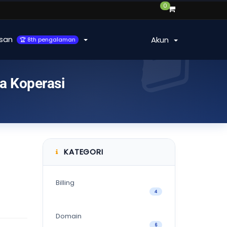
0
san
Akun
🏆 8th pengalaman
a Koperasi
KATEGORI
Billing
4
Domain
6