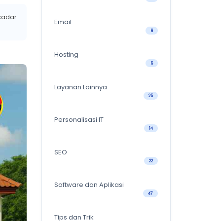
ekadar
Email
6
Hosting
6
Layanan Lainnya
25
Personalisasi IT
14
SEO
22
Software dan Aplikasi
47
Tips dan Trik