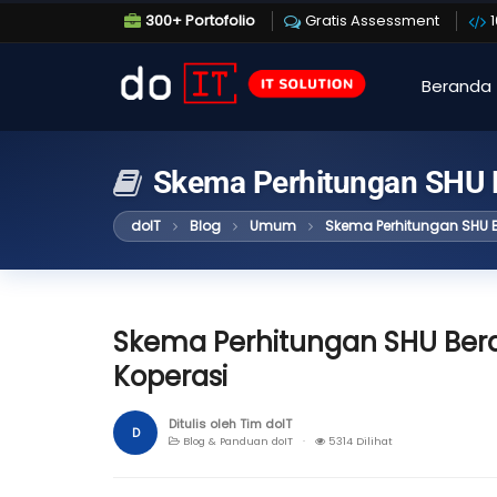
300+ Portofolio
Gratis Assessment
Beranda
Skema Perhitungan SHU 
doIT
Blog
Umum
Skema Perhitungan SHU 
Skema Perhitungan SHU Ber
Koperasi
Ditulis oleh Tim doIT
D
Blog & Panduan doIT ·
5314 Dilihat