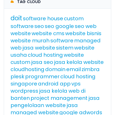
TAG CLOUD
doit
software house
custom
software
seo
seo google
seo web
website
website cms
website bisnis
website murah
software
managed
web
jasa website
sistem
website
usaha
cloud hosting
website
custom
jasa seo
jasa kelola website
cloudhosting
domain
email
zimbra
plesk
programmer
cloud hosting
singapore
android app
vps
wordpress
jasa kelola web di
banten
project management
jasa
pengelolaan website
jasa
managed website
google adwords