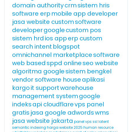
domain authority
crm
sistem hris
software erp
mobile app developer
jasa website custom
software
developer
google
custom pos
sistem hrd
ios app
erp custom
search intent
blogspot
omnichannel marketplace
software
web based
sppd online
seo website
algoritma google
sistem bengkel
vendor software house
aplikasi
kargo
it support
warehouse
management system
google
indeks
api cloudflare
vps panel
gratis
jasa google adwords
wms
jasa website jakarta
panel vps
ssl
latent
semantic indexing
harga website 2025
human resource