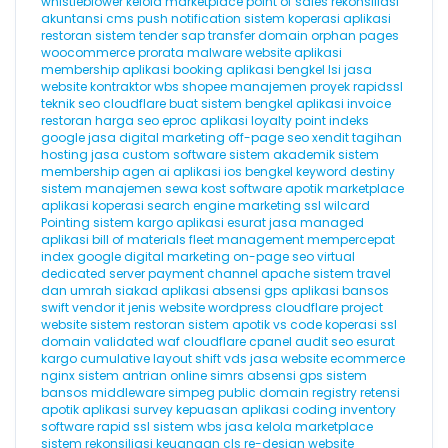
whistleblower
kelola marketplace
point of sales
rekonsiliasi
akuntansi
cms
push notification
sistem koperasi
aplikasi
restoran
sistem tender
sap
transfer domain
orphan pages
woocommerce
prorata
malware website
aplikasi
membership
aplikasi booking
aplikasi bengkel
lsi
jasa
website kontraktor
wbs
shopee
manajemen proyek
rapidssl
teknik seo
cloudflare
buat sistem bengkel
aplikasi invoice
restoran
harga seo
eproc
aplikasi loyalty point
indeks
google
jasa digital marketing
off-page seo
xendit
tagihan
hosting
jasa custom software
sistem akademik
sistem
membership
agen ai
aplikasi ios
bengkel
keyword destiny
sistem manajemen sewa kost
software apotik
marketplace
aplikasi koperasi
search engine marketing
ssl wilcard
Pointing
sistem kargo
aplikasi esurat
jasa managed
aplikasi
bill of materials
fleet management
mempercepat
index google
digital marketing
on-page seo
virtual
dedicated server
payment channel
apache
sistem travel
dan umrah
siakad
aplikasi absensi gps
aplikasi bansos
swift
vendor it
jenis website
wordpress cloudflare
project
website
sistem restoran
sistem apotik
vs code
koperasi
ssl
domain validated
waf cloudflare
cpanel
audit seo
esurat
kargo
cumulative layout shift
vds
jasa website ecommerce
nginx
sistem antrian online
simrs
absensi gps
sistem
bansos
middleware
simpeg
public domain registry
retensi
apotik
aplikasi survey kepuasan
aplikasi coding
inventory
software
rapid ssl
sistem wbs
jasa kelola marketplace
sistem rekonsiliasi keuangan
cls
re-design website