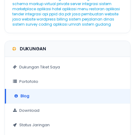
schema markup
virtual private server
integrasi sistem
marketplace
aplikasi hotel
aplikasi menu restoran
aplikasi
tender
integrasi api
ppid
da
pdr
jasa pembuatan website
jasa website wordpress
billing
sistem perjalanan dinas
sistem survey
coding
aplikasi umrah
sistem gudang
DUKUNGAN
Dukungan Tiket Saya
Portofolio
Blog
Download
Status Jaringan