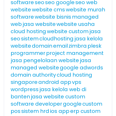
software
seo
seo google
seo web
website
website cms
website murah
software
website bisnis
managed
web
jasa website
website usaha
cloud hosting
website custom
jasa
seo
sistem
cloudhosting
jasa kelola
website
domain
email
zimbra
plesk
programmer
project management
jasa pengelolaan website
jasa
managed website
google adwords
domain authority
cloud hosting
singapore
android app
vps
wordpress
jasa kelola web di
banten
jasa website custom
software developer
google
custom
pos
sistem hrd
ios app
erp custom