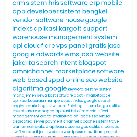
crm
sistem hris
software erp
mobile
app developer
sistem bengkel
vendor software house
google
indeks
aplikasi kargo
it support
warehouse management system
api cloudflare
vps panel gratis
jasa
google adwords
wms
jasa website
jakarta
search intent
blogspot
omnichannel marketplace
software
web based
sppd online
seo website
algoritma google
keyword destiny
sistem
manajemen sewa kost
software apotik
marketplace
aplikasi koperasi
mempercepat index google
search
engine marketing
ssl wilcard
Pointing
sistem kargo
aplikasi
esurat
jasa managed aplikasi
bill of materials
fleet
management
digital marketing
on-page seo
virtual
dedicated server
payment channel
apache
sistem travel
dan umrah
siakad
aplikasi absensi gps
aplikasi bansos
swift
vendor it
jenis website
wordpress cloudflare
project
website
sistem restoran
sistem apotik
vs code
koperasi
ssl