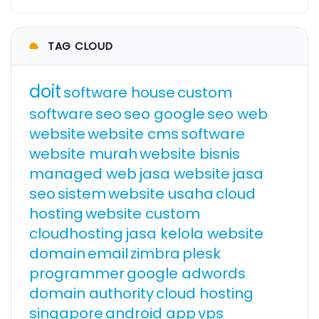
TAG CLOUD
doit
software house
custom
software
seo
seo google
seo web
website
website cms
software
website murah
website bisnis
managed web
jasa website
jasa
seo
sistem
website usaha
cloud
hosting
website custom
cloudhosting
jasa kelola website
domain
email
zimbra
plesk
programmer
google adwords
domain authority
cloud hosting
singapore
android app
vps