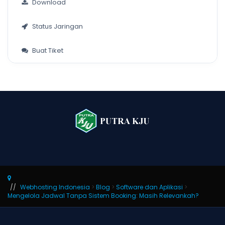
Download
Status Jaringan
Buat Tiket
Webhosting Indonesia
>
Blog
>
Software dan Aplikasi
>
Mengelola Jadwal Tanpa Sistem Booking: Masih Relevankah?