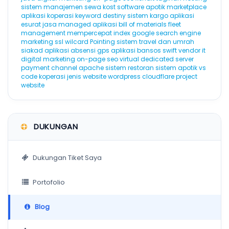
sistem manajemen sewa kost
software apotik
marketplace
aplikasi koperasi
keyword destiny
sistem kargo
aplikasi
esurat
jasa managed aplikasi
bill of materials
fleet
management
mempercepat index google
search engine
marketing
ssl wilcard
Pointing
sistem travel dan umrah
siakad
aplikasi absensi gps
aplikasi bansos
swift
vendor it
digital marketing
on-page seo
virtual dedicated server
payment channel
apache
sistem restoran
sistem apotik
vs
code
koperasi
jenis website
wordpress cloudflare
project
website
DUKUNGAN
Dukungan Tiket Saya
Portofolio
Blog