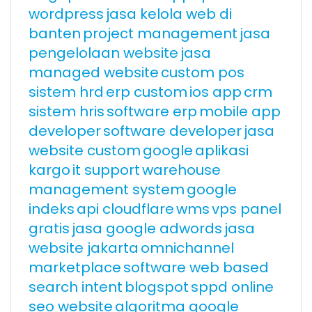
wordpress
jasa kelola web di
banten
project management
jasa
pengelolaan website
jasa
managed website
custom pos
sistem hrd
erp custom
ios app
crm
sistem hris
software erp
mobile app
developer
software developer
jasa
website custom
google
aplikasi
kargo
it support
warehouse
management system
google
indeks
api cloudflare
wms
vps panel
gratis
jasa google adwords
jasa
website jakarta
omnichannel
marketplace
software web based
search intent
blogspot
sppd online
seo website
algoritma google