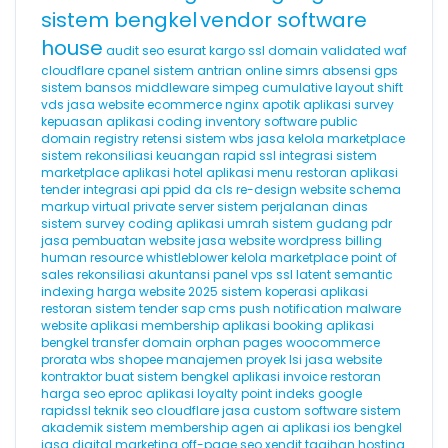
sistem bengkel
vendor software
house
audit seo
esurat
kargo
ssl domain validated
waf
cloudflare
cpanel
sistem antrian online
simrs
absensi gps
sistem bansos
middleware
simpeg
cumulative layout shift
vds
jasa website ecommerce
nginx
apotik
aplikasi survey
kepuasan
aplikasi coding
inventory software
public
domain registry
retensi
sistem wbs
jasa kelola marketplace
sistem rekonsiliasi keuangan
rapid ssl
integrasi sistem
marketplace
aplikasi hotel
aplikasi menu restoran
aplikasi
tender
integrasi api
ppid
da
cls
re-design website
schema
markup
virtual private server
sistem perjalanan dinas
sistem survey
coding
aplikasi umrah
sistem gudang
pdr
jasa pembuatan website
jasa website wordpress
billing
human resource
whistleblower
kelola marketplace
point of
sales
rekonsiliasi akuntansi
panel vps
ssl
latent semantic
indexing
harga website 2025
sistem koperasi
aplikasi
restoran
sistem tender
sap
cms
push notification
malware
website
aplikasi membership
aplikasi booking
aplikasi
bengkel
transfer domain
orphan pages
woocommerce
prorata
wbs
shopee
manajemen proyek
lsi
jasa website
kontraktor
buat sistem bengkel
aplikasi invoice
restoran
harga seo
eproc
aplikasi loyalty point
indeks google
rapidssl
teknik seo
cloudflare
jasa custom software
sistem
akademik
sistem membership
agen ai
aplikasi ios
bengkel
jasa digital marketing
off-page seo
xendit
tagihan hosting